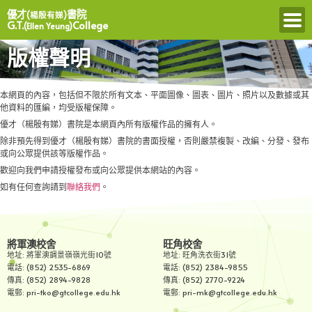
優才
書院
(楊殷有娣)
G.T.
College
(Ellen Yeung)
版權聲明
本網頁的內容，包括但不限於所有文本、平面圖像、圖表、圖片、照片以及數據或其
他資料的匯編，均受版權保障。
優才（楊殷有娣）書院是本網頁內所有版權作品的擁有人。
除非預先得到優才（楊殷有娣）書院的書面授權，否則嚴禁複製、改編、分發、發布
或向公眾提供該等版權作品。
歡迎向我們申請授權發布或向公眾提供本網站的內容。
如有任何查詢請到
聯絡我們
。
將軍澳校舍
旺角校舍
地址: 將軍澳調景嶺嶺光街10號
地址: 旺角洗衣街31號
電話: (852) 2535-6869
電話: (852) 2384-9855
傳真: (852) 2894-9828
傳真: (852) 2770-9224
電郵: pri-tko@gtcollege.edu.hk
電郵: pri-mk@gtcollege.edu.hk