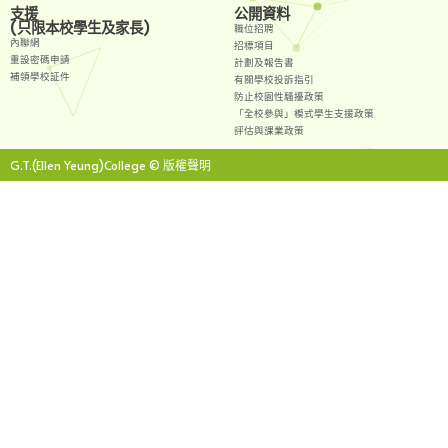
支援
公開資料
(只限本校學生及家長)
職位招聘
內聯網
招標項目
重設密碼申請
計劃及報告書
補領學校証件
有關學校投訴指引
防止校園性騷擾政策
「全校參與」模式學生支援政策
評估與課業政策
G.T.(Ellen Yeung)College © 版權聲明