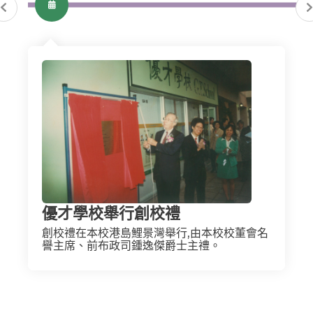
優才學校舉行創校禮
創校禮在本校港島鯉景灣舉行,由本校校董會名
譽主席、前布政司鍾逸傑爵士主禮。