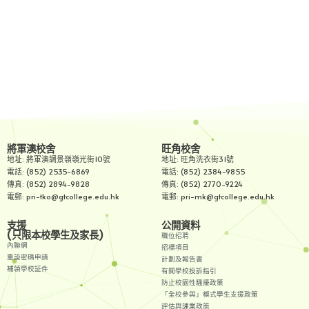
將軍澳校舍
旺角校舍
地址: 將軍澳調景嶺嶺光街10號
地址: 旺角洗衣街31號
電話: (852) 2535-6869
電話: (852) 2384-9855
傳真: (852) 2894-9828
傳真: (852) 2770-9224
電郵: pri-tko@gtcollege.edu.hk
電郵: pri-mk@gtcollege.edu.hk
支援
公開資料
(只限本校學生及家長)
職位招聘
內聯網
招標項目
重設密碼申請
計劃及報告書
補領學校証件
有關學校投訴指引
防止校園性騷擾政策
「全校參與」模式學生支援政策
評估與課業政策