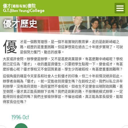
優才
書院
(楊殷有娣)
G.T.
College
(Ellen Yeung)
優才歷史
優
才是一個教育理想，是一個不易實現的教育夢，走的是創新崎嶇之
路，經歷的是重重困難。但這夢想竟在過去二十年逐步實現了，可說
是個努力奮鬥、勵志的故事。
大家或許會問，辦學便是辦學，又不是甚麼商業競爭，有甚麼艱辛崎嶇呢？學校
既已定位為「優才」，收的盡是資優生，只要把學生點撥一下，便會成才，有甚
麼好擔心呢？優才學校又不會因質素差、學生少而被殺校，有甚麼重重困難啊？
這個角度的確是今天家長和社會人士對優才的印象，但二十年前情況絕非如此。
辦學者自稱為「優才」，就一定能收到資優生嗎？在創校之初，我們以私立非牟
利辦學，沒有政府資助，政府當然不會殺校，但收生不足便會出現財政困難，甚
至倒閉，優才真正能長期辦下去嗎？我們走創新的路，不按傳統模式辦學，一定
能得到社會認同嗎？我們主張愉快學習，不催谷成績，真正能為家長接受，能取
得家長信任嗎？
1996 Oct