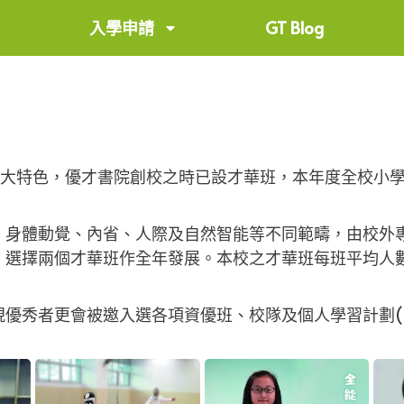
入學申請
GT Blog
) 是優才書院一大特色，優才書院創校之時已設才華班，本年度全校
、身體動覺、內省、人際及自然智能等不同範疇，由校外
選擇兩個才華班作全年發展。本校之才華班每班平均人數
優秀者更會被邀入選各項資優班、校隊及個人學習計劃(I