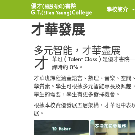
優才
書院
(楊殷有娣)
學校簡介
G.T.
College
(Ellen Yeung)
才華發展
多元智能，才華盡展
才
華班 ( Talent Class 
課時約10%。
才華班課程涵蓋語言、數理、音樂、空間
學質素。學生可根據多元智能專長及興趣，
學生的需要，學生有更多發揮機會。
根據本校資優發展五層架構，才華班中表現
展。