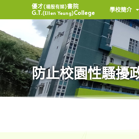
優才
書院
(楊殷有娣)
學校簡介
G.T.
College
(Ellen Yeung)
防止校園性騷擾