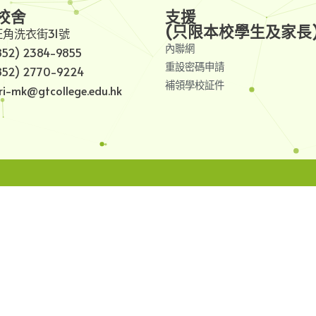
校舍
支援
(只限本校學生及家長
旺角洗衣街31號
內聯網
852) 2384-9855
重設密碼申請
852) 2770-9224
補領學校証件
i-mk@gtcollege.edu.hk