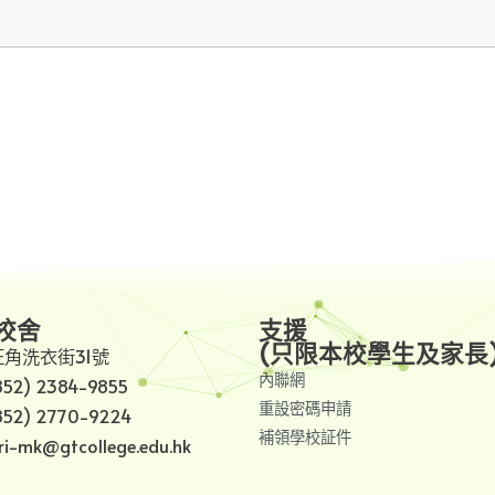
校舍
支援
(只限本校學生及家長
旺角洗衣街31號
內聯網
852) 2384-9855
重設密碼申請
852) 2770-9224
補領學校証件
i-mk@gtcollege.edu.hk