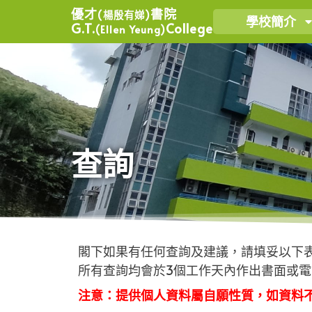
優才
書院
(楊殷有娣)
學校簡介
G.T.
College
(Ellen Yeung)
查詢
閣下如果有任何查詢及建議，請填妥以下
所有查詢均會於3個工作天內作出書面或
注意：提供個人資料屬自願性質，如資料