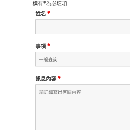
標有*為必填項
姓名
*
事項
*
訊息內容
*