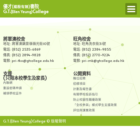
優才
書院
(楊殷有娣)
G.T.
College
(Ellen Yeung)
將軍澳校舍
旺角校舍
地址: 將軍澳調景嶺嶺光街10號
地址: 旺角洗衣街31號
電話: (852) 2535-6869
電話: (852) 2384-9855
傳真: (852) 2894-9828
傳真: (852) 2770-9224
電郵: pri-tko@gtcollege.edu.hk
電郵: pri-mk@gtcollege.edu.hk
支援
公開資料
(只限本校學生及家長)
職位招聘
內聯網
招標項目
重設密碼申請
計劃及報告書
補領學校証件
有關學校投訴指引
防止校園性騷擾政策
「全校參與」模式學生支援政策
評估與課業政策
G.T.(Ellen Yeung)College © 版權聲明