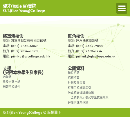
優才
書院
(楊殷有娣)
G.T.
College
(Ellen Yeung)
將軍澳校舍
旺角校舍
地址: 將軍澳調景嶺嶺光街10號
地址: 旺角洗衣街31號
電話: (852) 2535-6869
電話: (852) 2384-9855
傳真: (852) 2894-9828
傳真: (852) 2770-9224
電郵: pri-tko@gtcollege.edu.hk
電郵: pri-mk@gtcollege.edu.hk
支援
公開資料
(只限本校學生及家長)
職位招聘
內聯網
招標項目
重設密碼申請
計劃及報告書
補領學校証件
有關學校投訴指引
防止校園性騷擾政策
「全校參與」模式學生支援政策
評估與課業政策
G.T.(Ellen Yeung)College © 版權聲明