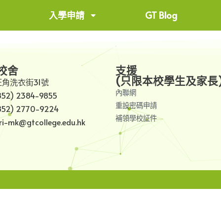
入學申請
GT Blog
校舍
支援
(只限本校學生及家長
旺角洗衣街31號
內聯網
852) 2384-9855
重設密碼申請
852) 2770-9224
補領學校証件
i-mk@gtcollege.edu.hk