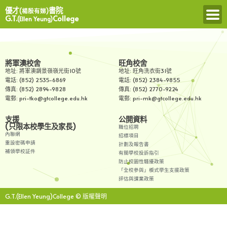
優才
書院
(楊殷有娣)
G.T.
College
(Ellen Yeung)
將軍澳校舍
旺角校舍
地址: 將軍澳調景嶺嶺光街10號
地址: 旺角洗衣街31號
電話: (852) 2535-6869
電話: (852) 2384-9855
傳真: (852) 2894-9828
傳真: (852) 2770-9224
電郵: pri-tko@gtcollege.edu.hk
電郵: pri-mk@gtcollege.edu.hk
支援
公開資料
(只限本校學生及家長)
職位招聘
內聯網
招標項目
重設密碼申請
計劃及報告書
補領學校証件
有關學校投訴指引
防止校園性騷擾政策
「全校參與」模式學生支援政策
評估與課業政策
G.T.(Ellen Yeung)College © 版權聲明